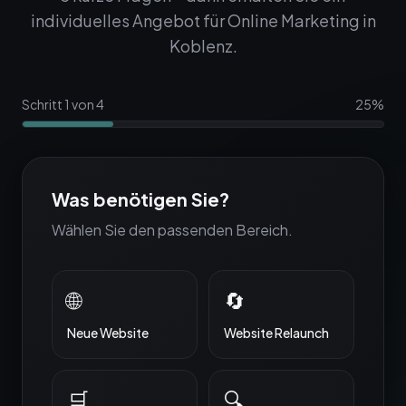
individuelles Angebot für
Online Marketing
in
Koblenz
.
Schritt
1
von
4
25
%
Was benötigen Sie?
Wählen Sie den passenden Bereich.
🌐
🔄
Neue Website
Website Relaunch
🛒
🔍