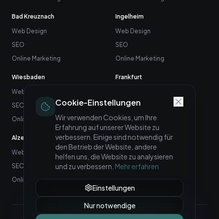
Bad Kreuznach
Ingelheim
Web Design
Web Design
SEO
SEO
Online Marketing
Online Marketing
Wiesbaden
Frankfurt
Web Design
Web Design
Cookie-Einstellungen
SEO
SEO
Wir verwenden Cookies, um Ihre
Online Marketing
Online Marketing
Erfahrung auf unserer Website zu
verbessern. Einige sind notwendig für
Alzey
Neuwied
den Betrieb der Website, andere
Web Design
Web Design
helfen uns, die Website zu analysieren
und zu verbessern.
Mehr erfahren
SEO
SEO
Online Marketing
Online Marketing
Einstellungen
Nur notwendige