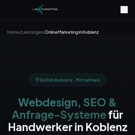
Home
/
Leistungen
/
Online Marketing
in
Koblenz
56068
Koblenz
·
Mittelrhein
Webdesign, SEO &
Anfrage-Systeme
für
Handwerker in
Koblenz