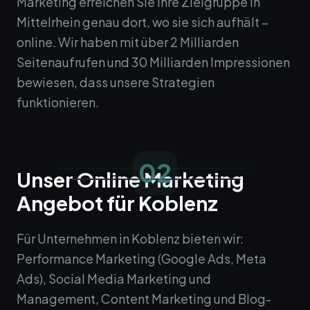
Marketing erreichen Sie Ihre Zielgruppe in
Mittelrhein genau dort, wo sie sich aufhält –
online. Wir haben mit über 2 Milliarden
Seitenaufrufen und 30 Milliarden Impressionen
bewiesen, dass unsere Strategien
funktionieren.
02
Unser Online Marketing
Angebot für Koblenz
Für Unternehmen in Koblenz bieten wir:
Performance Marketing (Google Ads, Meta
Ads), Social Media Marketing und
Management, Content Marketing und Blog-