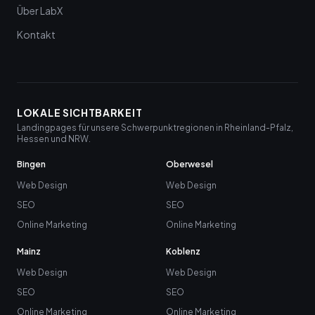
Über LabX
Kontakt
LOKALE SICHTBARKEIT
Landingpages für unsere Schwerpunktregionen in Rheinland-Pfalz,
Hessen und NRW.
Bingen
Oberwesel
Web Design
Web Design
SEO
SEO
Online Marketing
Online Marketing
Mainz
Koblenz
Web Design
Web Design
SEO
SEO
Online Marketing
Online Marketing