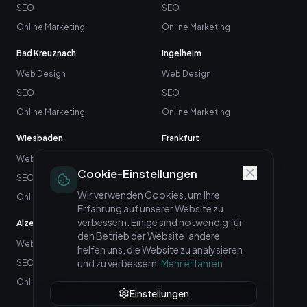
SEO
SEO
Online Marketing
Online Marketing
Bad Kreuznach
Ingelheim
Web Design
Web Design
SEO
SEO
Online Marketing
Online Marketing
Wiesbaden
Frankfurt
Web Design
Web Design
Cookie-Einstellungen
SEO
SEO
Wir verwenden Cookies, um Ihre
Online Marketing
Online Marketing
Erfahrung auf unserer Website zu
verbessern. Einige sind notwendig für
Alzey
Neuwied
den Betrieb der Website, andere
Web Design
Web Design
helfen uns, die Website zu analysieren
und zu verbessern.
Mehr erfahren
SEO
SEO
Online Marketing
Online Marketing
Einstellungen