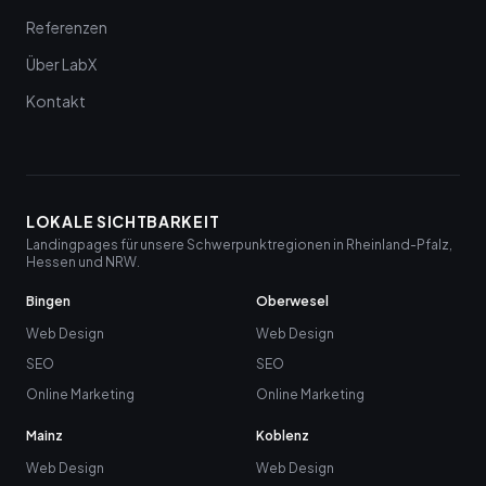
Referenzen
Über LabX
Kontakt
LOKALE SICHTBARKEIT
Landingpages für unsere Schwerpunktregionen in Rheinland-Pfalz,
Hessen und NRW.
Bingen
Oberwesel
Web Design
Web Design
SEO
SEO
Online Marketing
Online Marketing
Mainz
Koblenz
Web Design
Web Design