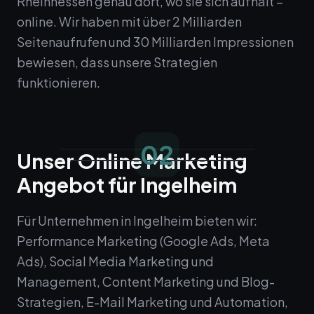
Rheinhessen genau dort, wo sie sich aufhält –
online. Wir haben mit über 2 Milliarden
Seitenaufrufen und 30 Milliarden Impressionen
bewiesen, dass unsere Strategien
funktionieren.
02
Unser Online Marketing
Angebot für Ingelheim
Für Unternehmen in Ingelheim bieten wir:
Performance Marketing (Google Ads, Meta
Ads), Social Media Marketing und
Management, Content Marketing und Blog-
Strategien, E-Mail Marketing und Automation,