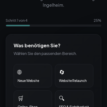
Ingelheim
.
Schritt
1
von
4
25
%
Was benötigen Sie?
Wählen Sie den passenden Bereich.
🌐
🔄
Neue Website
Website Relaunch
🛒
🔍
Online-Shop
SEO & Sichtbarkeit