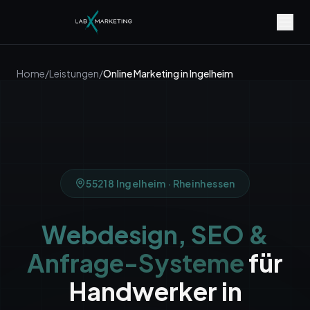
Home
/
Leistungen
/
Online Marketing
in
Ingelheim
55218
Ingelheim
·
Rheinhessen
Webdesign, SEO &
Anfrage-Systeme
für
Handwerker in