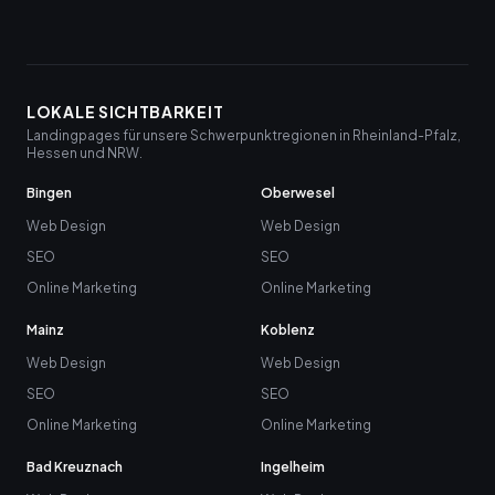
LOKALE SICHTBARKEIT
Landingpages für unsere Schwerpunktregionen in Rheinland-Pfalz,
Hessen und NRW.
Bingen
Oberwesel
Web Design
Web Design
SEO
SEO
Online Marketing
Online Marketing
Mainz
Koblenz
Web Design
Web Design
SEO
SEO
Online Marketing
Online Marketing
Bad Kreuznach
Ingelheim