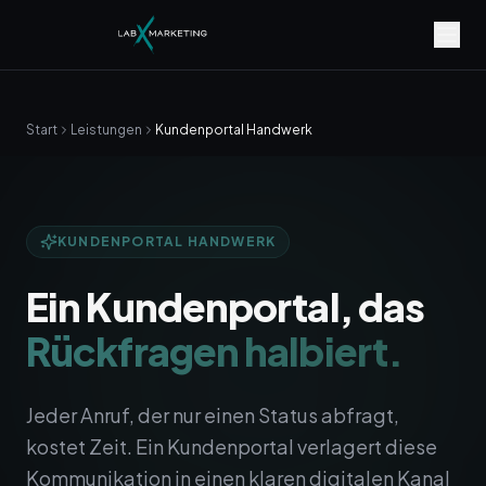
Start
Leistungen
Kundenportal Handwerk
KUNDENPORTAL HANDWERK
Ein Kundenportal, das
Rückfragen halbiert.
Jeder Anruf, der nur einen Status abfragt,
kostet Zeit. Ein Kundenportal verlagert diese
Kommunikation in einen klaren digitalen Kanal