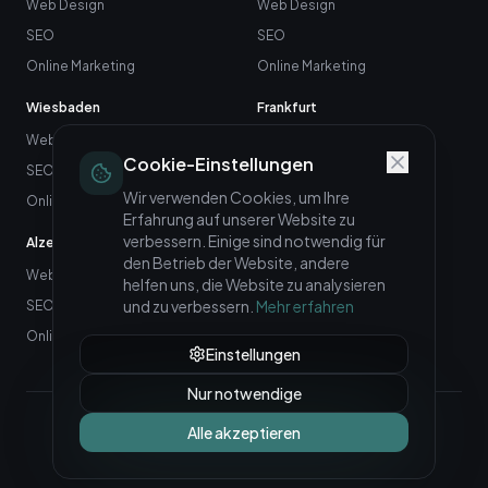
Web Design
Web Design
SEO
SEO
Online Marketing
Online Marketing
Wiesbaden
Frankfurt
Web Design
Web Design
Cookie-Einstellungen
SEO
SEO
Wir verwenden Cookies, um Ihre
Online Marketing
Online Marketing
Erfahrung auf unserer Website zu
verbessern. Einige sind notwendig für
Alzey
Neuwied
den Betrieb der Website, andere
Web Design
Web Design
helfen uns, die Website zu analysieren
und zu verbessern.
Mehr erfahren
SEO
SEO
Online Marketing
Online Marketing
Einstellungen
Nur notwendige
©
2026
LabXMarketing GmbH – Teil der LabXGruppe.
Alle akzeptieren
Impressum
Datenschutz