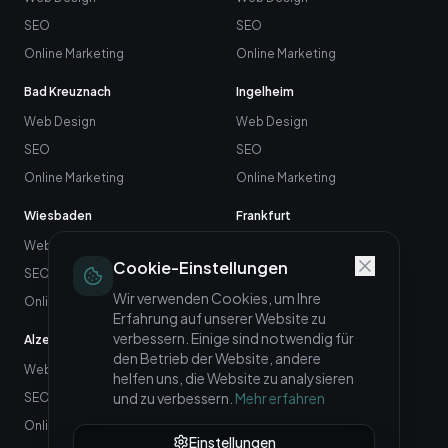
SEO
SEO
Online Marketing
Online Marketing
Bad Kreuznach
Ingelheim
Web Design
Web Design
SEO
SEO
Online Marketing
Online Marketing
Wiesbaden
Frankfurt
Web Design
Web Design
Cookie-Einstellungen
SEO
SEO
Wir verwenden Cookies, um Ihre
Online Marketing
Online Marketing
Erfahrung auf unserer Website zu
verbessern. Einige sind notwendig für
Alzey
Neuwied
den Betrieb der Website, andere
Web Design
Web Design
helfen uns, die Website zu analysieren
und zu verbessern.
Mehr erfahren
SEO
SEO
Online Marketing
Online Marketing
Einstellungen